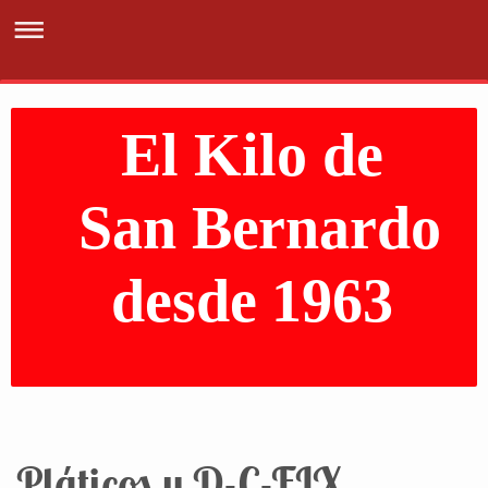
El Kilo de
San Bernardo
desde 1963
Pláticos y D-C-FIX